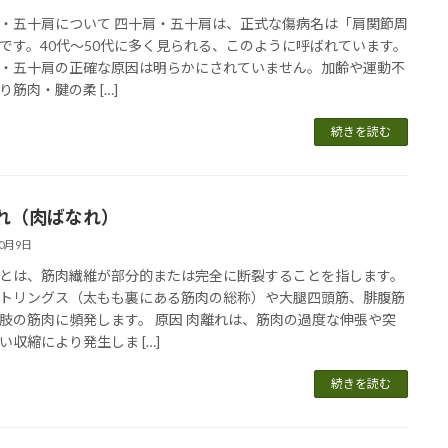
・五十肩について 四十肩・五十肩は、正式な傷病名は「肩関節周
です。40代～50代に多く見られる、このように呼ばれています。
・五十肩の正確な原因は明らかにされていません。加齢や運動不
り筋肉・腱の柔 […]
続きを読む
れ（肉ばなれ）
10月9日
とは、筋肉繊維が部分的または完全に断裂することを指します。
トリングス（太もも裏にある筋肉の総称）や大腿四頭筋、腓腹筋
肢の筋肉に頻発します。 原因 肉離れは、筋肉の過度な伸張や突
い収縮により発生しま […]
続きを読む