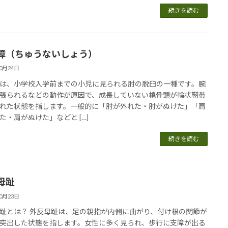
続きを読む
障（ちゅうないしょう）
10月24日
は、小学校入学前までの小児に見られる肘の脱臼の一種です。腕
張られるなどの動作が原因で、成長していない橈骨頭が輪状靭帯
れた状態を指します。一般的に「肘が外れた・肘がぬけた」「肩
た・肩がぬけた」などと […]
続きを読む
母趾
10月23日
趾とは？ 外反母趾は、足の親指が内側に曲がり、付け根の関節が
突出した状態を指します。女性に多く見られ、歩行に支障が出る