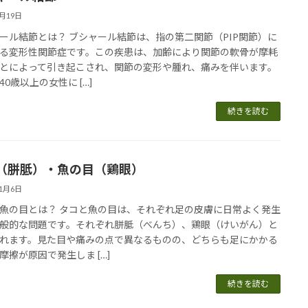
2月19日
ール結節とは？ ブシャール結節は、指の第二関節（PIP関節）に
る変形性関節症です。この疾患は、加齢により関節の軟骨が摩耗
とによって引き起こされ、関節の変形や腫れ、痛みを伴います。
40歳以上の女性に […]
続きを読む
（胼胝）・魚の目（鶏眼）
11月6日
魚の目とは？ タコと魚の目は、それぞれ足の皮膚に日常よく発生
般的な問題です。それぞれ胼胝（べんち）、鶏眼（けいがん）と
れます。見た目や痛みの点で異なるものの、どちらも足にかかる
摩擦が原因で発生しま […]
続きを読む