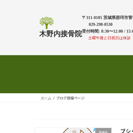
コ
ナ
ン
ビ
テ
ゲ
〒311-0105 茨城県那珂市菅谷
ン
ー
029-298-0530
受付時間: 8:30〜12:00 / 15:
ツ
シ
木野内接骨院
土曜午後と日祝日は休診
へ
ョ
ス
ン
キ
に
ッ
移
プ
動
ホーム
ブログ投稿ページ
ブシ
傷病名