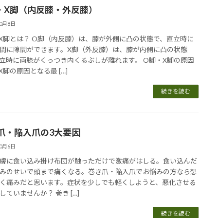
・X脚（内反膝・外反膝）
10月8日
X脚とは？ O脚（内反膝）は、膝が外側に凸の状態で、直立時に
間に隙間ができます。X脚（外反膝）は、膝が内側に凸の状態
立時に両膝がくっつき内くるぶしが離れます。 O脚・X脚の原因
X脚の原因となる最 […]
続きを読む
爪・陥入爪の3大要因
10月6日
膚に食い込み掛け布団が触っただけで激痛がはしる。食い込んだ
みのせいで頭まで痛くなる。巻き爪・陥入爪でお悩みの方なら想
く痛みだと思います。症状を少しでも軽くしようと、悪化させる
していませんか？ 巻き […]
続きを読む