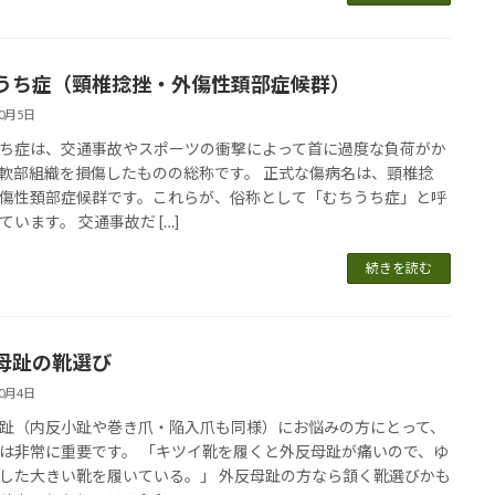
うち症（頸椎捻挫・外傷性頚部症候群）
10月5日
ち症は、交通事故やスポーツの衝撃によって首に過度な負荷がか
軟部組織を損傷したものの総称です。 正式な傷病名は、頸椎捻
傷性頚部症候群です。これらが、俗称として「むちうち症」と呼
ています。 交通事故だ […]
続きを読む
母趾の靴選び
10月4日
趾（内反小趾や巻き爪・陥入爪も同様）にお悩みの方にとって、
は非常に重要です。 「キツイ靴を履くと外反母趾が痛いので、ゆ
した大きい靴を履いている。」 外反母趾の方なら頷く靴選びかも