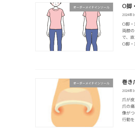
O脚
オーダーメイドインソール
2024年
O脚・
両膝の
で、直
O脚・
巻き
オーダーメイドインソール
2024年
爪が皮
爪の痛
像がつ
行動を