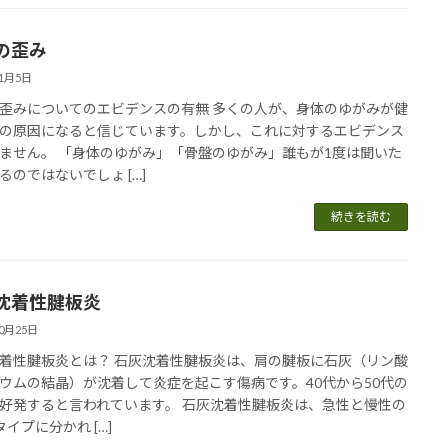
の歪み
11月5日
歪みについてのエビデンスの有無 多くの人が、身体のゆがみが健
の原因になると信じています。しかし、これに対するエビデンス
ません。 「身体のゆがみ」「骨盤のゆがみ」誰もが1度は聞いた
るのではないでしょ […]
続きを読む
沈着性腱板炎
10月25日
着性腱板炎とは？ 石灰沈着性腱板炎は、肩の腱板に石灰（リン酸
ウムの結晶）が沈着して炎症を起こす傷病です。40代から50代の
好発すると言われています。 石灰沈着性腱板炎は、急性と慢性の
タイプに分かれ […]