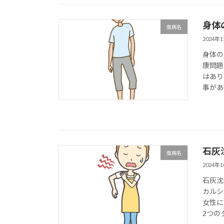
身体
傷病名
2024年
身体の
康問題
はあり
事があ
石灰
傷病名
2024年
石灰沈
カルシ
女性に
2つの